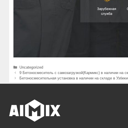
Рубрики
Uncategorized
9 Бетоносмеситель с самозагрузкой(Кармикс) в наличии на с
Бетоносмесительная установка в наличии на складе в Узбеки