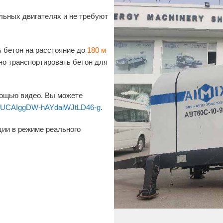
льных двигателях и не требуют
 бетон на расстояние до
180 м
но транспортировать бетон для
мощью видео. Вы можете
el/UCAIggDW-hAYdaiWJtLD46-g
.
ции в режиме реального