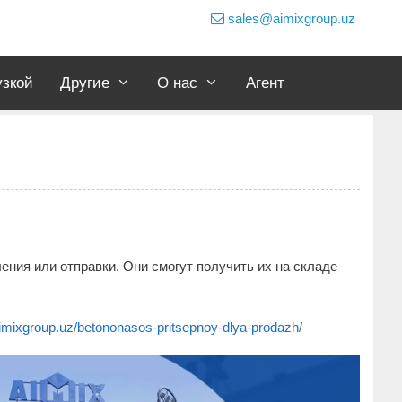
sales@aimixgroup.uz
узкой
Другие
О нас
Агент
ения или отправки. Они смогут получить их на складе
aimixgroup.uz/betononasos-pritsepnoy-dlya-prodazh/