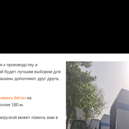
я к производству и
кой будет лучшим выбором для
машины дополняют друг друга,
чивать бетон
на
олее 180 м.
агрузкой может помочь вам в