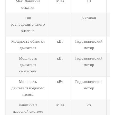
Мак. Давление
МПа
10
откачки
Тип
S клапан
распределительного
клапана
Мощность обмотки
кВт
Гидравлический
Ги
двигателя
мотор
Мощность
кВт
Гидравлический
Ги
двигателя
мотор
смесителя
Мощность
кВт
Гидравлический
Ги
двигателя водяного
мотор
насоса
Давление в
МПа
28
насосной системе