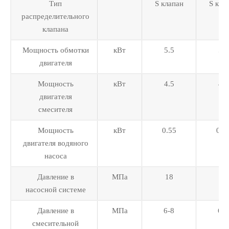
Тип
S клапан
S кла
распределительного
клапана
Мощность обмотки
кВт
5.5
5.5
двигателя
Мощность
кВт
4.5
4.5
двигателя
смесителя
Мощность
кВт
0.55
0.5
двигателя водяного
насоса
Давление в
МПа
18
26
насосной системе
Давление в
МПа
6-8
6-8
смесительной