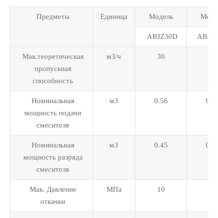
Предметы
Единица
Модель
Моде
ABJZ30D
ABJZ
Мак.теоретическая
м3/ч
30
40
пропускная
способность
Номинальная
м3
0.56
0.5
мощность подачи
смесителя
Номинальная
м3
0.45
0.4
мощность разряда
смесителя
Мак. Давление
МПа
10
10
откачки