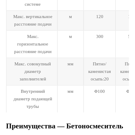
системе
Макс. вертикальное
м
120
12
расстояние подачи
Макс.
м
300
50
горизонтальное
расстояние подачи
Макс. совокупный
мм
Пятно/
Пятн
диаметр
каменистая
камени
заполнителей
осыпь:20
осыпь
Внутренний
мм
Φ100
Φ12
диаметр подающей
трубы
Преимущества — Бетоносмеситель