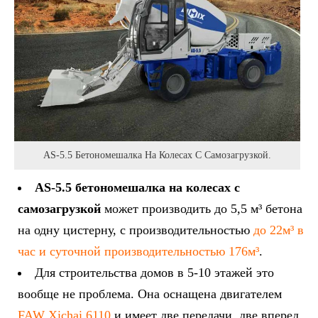
AS-5.5 Бетономешалка На Колесах С Самозагрузкой.
AS-5.5 бетономешалка на колесах с
самозагрузкой
может производить до 5,5 м³ бетона
на одну цистерну, с производительностью
до 22м³ в
час и суточной производительностью 176м³
.
Для строительства домов в 5-10 этажей это
вообще не проблема. Она оснащена двигателем
FAW Xichai 6110
и имеет две передачи, две вперед