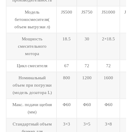
Модель
JS500
JS750
JS1000
JS1
бетоносмесителя(
объем выгрузки л)
Мощность
18.5
30
2×18.5
2×
смесительного
мотора
Цикл смесителя
67
72
72
7
Номинальный
800
1200
1600
24
объем при погрузки
(модель дозатора L)
Макс. подачи щебня
Φ60
Φ60
Φ60
Φ
(мм)
Стандартный объем
3×3
3×5
3×8
3×
бункер для