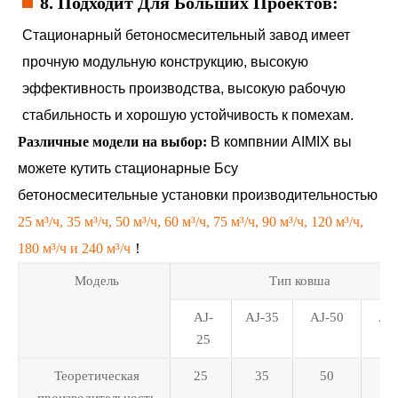
8. Подходит Для Больших Проектов:
Стационарный бетоносмесительный завод имеет
прочную модульную конструкцию, высокую
эффективность производства, высокую рабочую
стабильность и хорошую устойчивость к помехам.
Различные модели на выбор:
В компвнии AIMIX вы
можете кутить стационарные Бсу
бетоносмесительные установки производительностью
25 м³/ч, 35 м³/ч, 50 м³/ч, 60 м³/ч, 75 м³/ч, 90 м³/ч, 120 м³/ч,
180 м³/ч и 240 м³/ч
！
Модель
Тип ковша
AJ-
AJ-35
AJ-50
AJ
25
Теоретическая
25
35
50
7
производительность