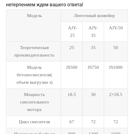
нетерпением ждем вашего ответа!
Модель
Ленточный конвейер
AJY-
AJY-
AJY-50
25
35
Теоретическая
25
35
50
производительность
Модель
JS500
JS750
JS1000
бетоносмесителя(
объем выгрузки л)
Мощность
18.5
30
2×18.5
смесительного
мотора
Цикл смесителя
67
72
72
Номинальный объем
800
1200
1600