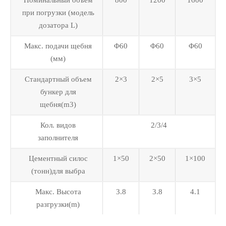
при погрузки (модель
дозатора L)
Макс. подачи щебня
Φ60
Φ60
Φ60
(мм)
Стандартный объем
2×3
2×5
3×5
бункер для
щебня(m3)
Кол. видов
2/3/4
заполнителя
Цементный силос
1×50
2×50
1×100
(тонн)для выбра
Макс. Высота
3.8
3.8
4.1
разгрузки(m)