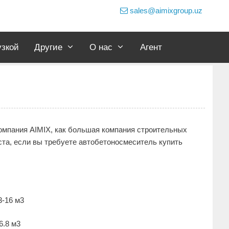
sales@aimixgroup.uz
узкой
Другие
О нас
Агент
компания AIMIX, как большая компания строительных
ста, если вы требуете автобетоносмеситель купить
-16 м3
6.8 м3