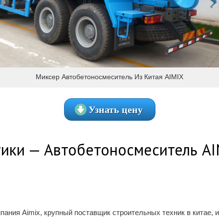
Миксер Автобетоносмеситель Из Китая AIMIX
Узнать цену
ики — Автобетоносмеситель AI
пания Aimix, крупный поставщик строительных техник в китае,