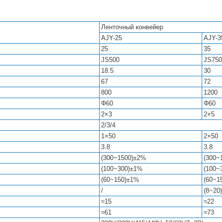
Ленточный конвейер
AJY-25
AJY-3
25
35
JS500
JS750
18.5
30
67
72
800
1200
Φ60
Φ60
2×3
2×5
2/3/4
1×50
2×50
3.8
3.8
(300~1500)±2%
(300~
(100~300)±1%
(100~
(60~150)±1%
(60~1
/
(8~20
≈15
≈22
≈61
≈73