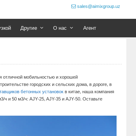
sales@aimixgroup.uz
узкой
Другие
О нас
Агент
я отличной мобильностью и хорошей
оительстве городских и сельских дома, в дороге, в
тавщиков бетонных установок
в китае, наша компания
ч и 50 м3/ч: AJY-25, AJY-35 и AJY-50. Оставьте