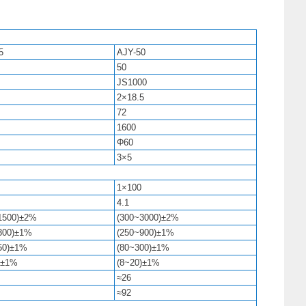
5
AJY-50
50
JS1000
2×18.5
72
1600
Φ60
3×5
1×100
4.1
1500)±2%
(300~3000)±2%
300)±1%
(250~900)±1%
50)±1%
(80~300)±1%
)±1%
(8~20)±1%
≈26
≈92