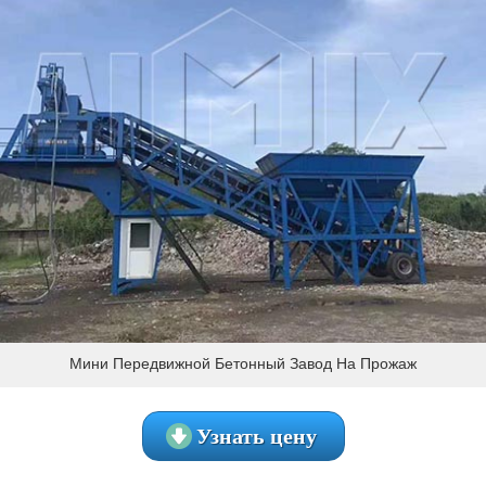
Мини Передвижной Бетонный Завод На Прожаж
Узнать цену