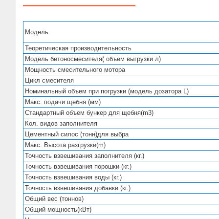
Модель
Теоретическая производительность
Модель бетоносмесителя( объем выгрузки л)
Мощность смесительного мотора
Цикл смесителя
Номинальный объем при погрузки (модель дозатора L)
Макс. подачи щебня (мм)
Стандартный объем бункер для щебня(m3)
Кол. видов заполнителя
Цементный силос (тонн)для выбра
Макс. Высота разгрузки(m)
Точность взвешивания заполнителя (кг.)
Точность взвешивания порошки (кг.)
Точность взвешивания воды (кг.)
Точность взвешивания добавки (кг.)
Общий вес (тоннов)
Общий мощность(кВт)