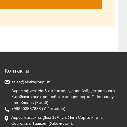
Контакты
sales@aimixgroup.uz
Адрес офиса: На 8-ом этаже, здание №6,центрального
Китайского электронной коммерции порта Г. Чжэнчжоу,
про. Хэнань (Китай);
+998903557888
(Узбекистан)
Адрес магазина: Дом 12А, ул. Янги Сергели, р-н.
Сергели, г. Ташкент.(Узбекистан);