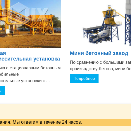
ая
Мини бетонный завод
месительная установка
По сравнению с большими за
ию с стационарным бетонным
производству бетона, мини бе
обильные
Подробнее
ительные установки с ...
е
ния. Мы ответим в течение 24 часов.