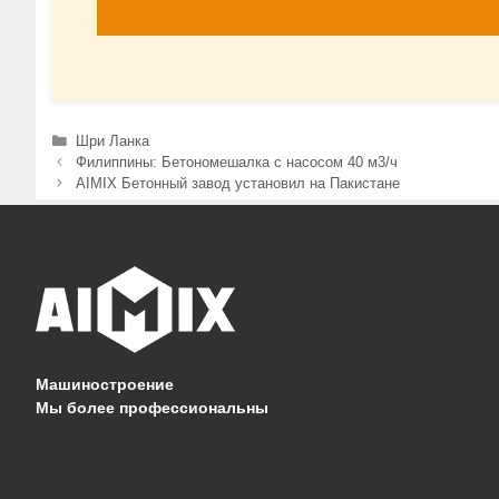
Рубрики
Шри Ланка
Филиппины: Бетономешалка с насосом 40 м3/ч
AIMIX Бетонный завод установил на Пакистане
Машиностроение
Мы более профессиональны