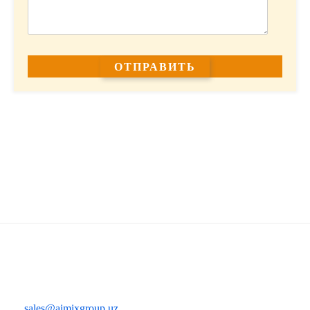
sales@aimixgroup.uz