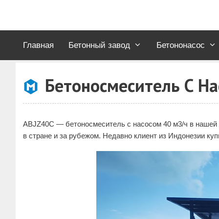
Перейти
к
содержимому
Главная
Бетонный завод
Бетононасос
Бетоносмеситель С Н
ABJZ40C — бетоносмеситель с насосом 40 м3/ч в нашей
в стране и за рубежом. Недавно клиент из Индонезии куп