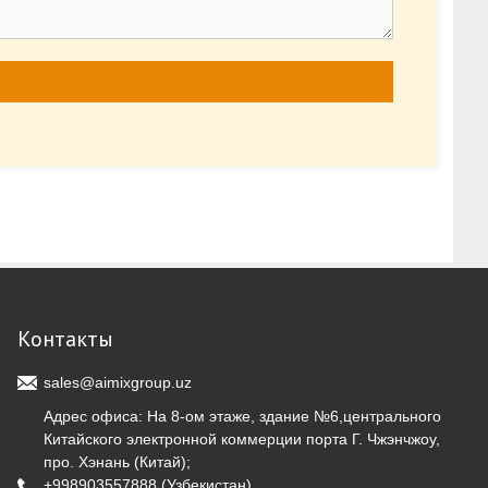
Контакты
sales@aimixgroup.uz
Адрес офиса: На 8-ом этаже, здание №6,центрального
Китайского электронной коммерции порта Г. Чжэнчжоу,
про. Хэнань (Китай);
+998903557888
(Узбекистан)