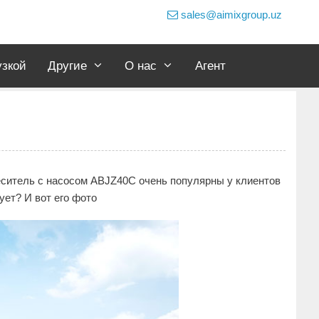
sales@aimixgroup.uz
узкой
Другие
О нас
Агент
еситель с насосом ABJZ40C очень популярны у клиентов
ует? И вот его фото