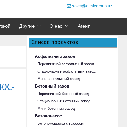
sales@aimixgroup.uz
узкой
Другие
О нас
Агент
Список продуктов
Асфальтный завод
Передвижной асфальтный завод
Стационарный асфальтный завод
Мини асфальтный завод
40C-
Бетонный завод
Передвижной бетонный завод
Стационарный бетонный завод
Мини бетонный завод
Бетононасос
Бетономешалка с насосом