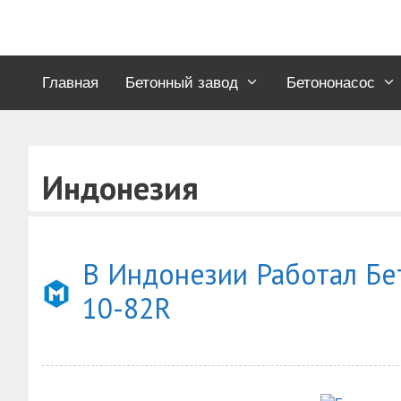
Перейти
к
содержимому
Главная
Бетонный завод
Бетононасос
Индонезия
В Индонезии Работал Бе
10-82R