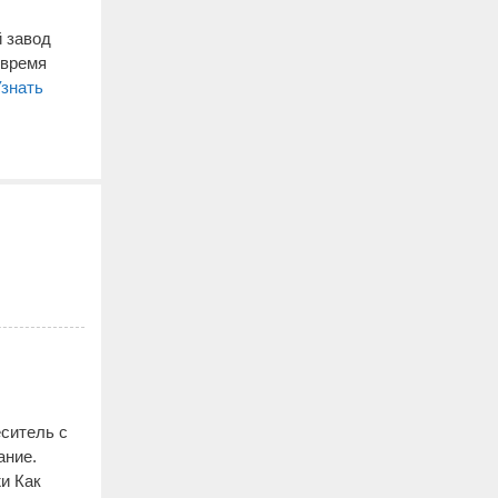
й завод
 время
знать
ситель с
ание.
и Как