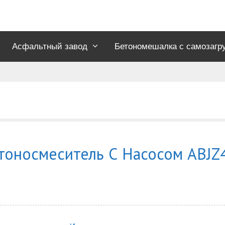
Асфальтный завод
Бетономешалка с самозагр
тоносмеситель С Насосом ABJZ