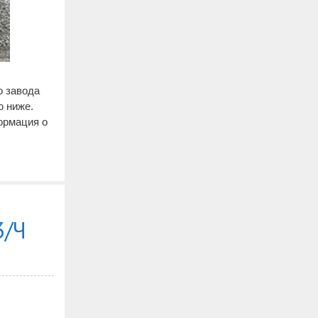
о завода
ю ниже.
ормация о
3/ч