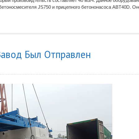
торый произвоидтельсть составляет 40 м3/ч. Данное оборудован
 бетоносмесителя JS750 и прицепного бетононасоса ABT40D. О
Завод Был Отправлен