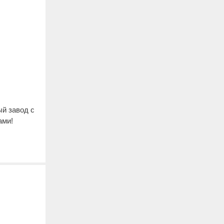
ый завод с
ами!