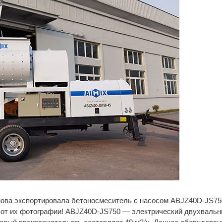
нова экспортировала бетоносмеситель с насосом ABJZ40D-JS75
 Вот их фотографии! ABJZ40D-JS750 — электрический двухваль