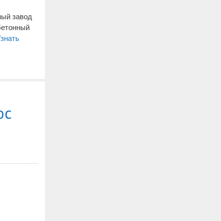
ный завод
 бетонный
знать
ос