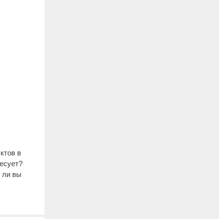
ктов в
ресует?
 ли вы