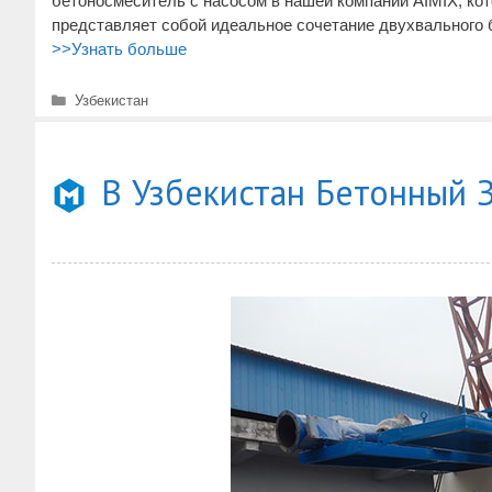
бетоносмеситель с насосом в нашей компании AIMIX, ко
представляет собой идеальное сочетание двухвального
>>Узнать больше
Рубрики
Узбекистан
В Узбекистан Бетонный 