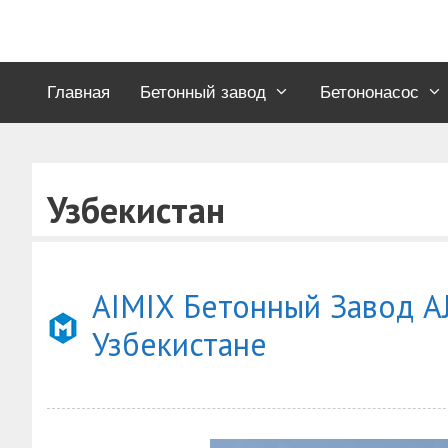
Перейти
к
содержимому
Главная
Бетонный завод
Бетононасос
Узбекистан
AIMIX Бетонный Завод A
Узбекистане