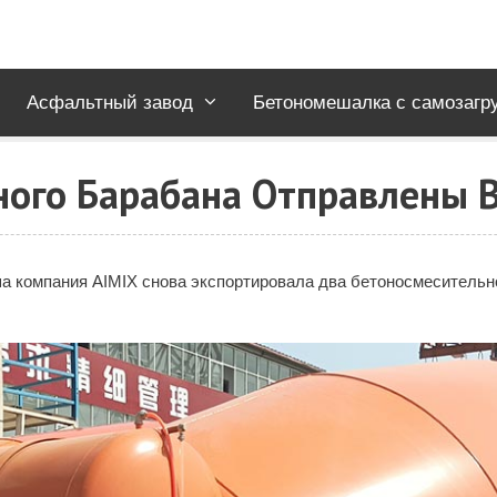
Асфальтный завод
Бетономешалка с самозагр
ного Барабана Отправлены 
аша компания AIMIX снова экспортировала два бетоносмесительно