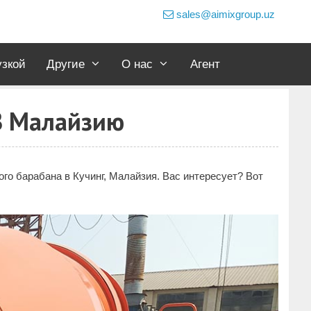
sales@aimixgroup.uz
узкой
Другие
О нас
Агент
В Малайзию
го барабана в Кучинг, Малайзия. Вас интересует? Вот