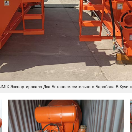
IMIX Экспортировала Два Бетоносмесительного Барабана В Кучинг