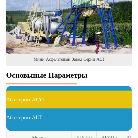
Мини Асфальтовый Завод Серии ALT
Основыные Параметры
Абз серии ALYJ
Абз серии ALT
Модель
ALYJ10
ALYJ15
ALYJ