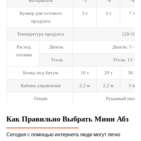
материалов
*1
*4
*4
Бункер для готового
3 т
3 т
7 т
продукта
Температура продукта
120-180
Расход
Дизель
Дизель: 5 — 7
топлива
Уголь
Уголь: 13 — 1
Бочка под битум
10 т
20 т
30 т
Кабина управления
2.2 м
2.2 м
3 м
Опции
Рукавный пылев
Как Правильно Выбрать Мини Абз
Сегодня с помощью интернета люди могут легко