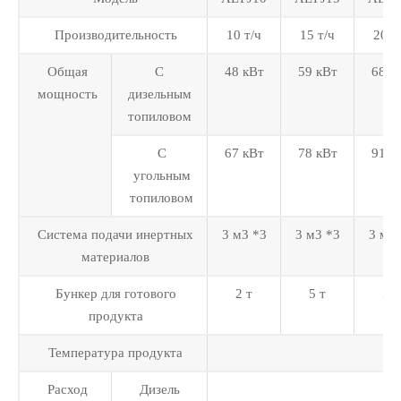
Производительность
10 т/ч
15 т/ч
20 т
Общая
С
48 кВт
59 кВт
68 к
мощность
дизельным
топиловом
С
67 кВт
78 кВт
91 к
угольным
топиловом
Система подачи инертных
3 м3 *3
3 м3 *3
3 м3 
материалов
Бункер для готового
2 т
5 т
5 т
продукта
Температура продукта
Расход
Дизель