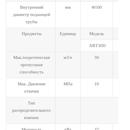
Внутренний
мм
Φ100
Φ1
диаметр подающей
трубы
Предметы
Единица
Модель
Мод
ABT30D
ABT
Мак.теоретическая
м3/ч
30
40/
пропускная
способность
Мак. Давление
МПа
10
10
откачки
Тип
распределительного
клапана
Мощность
кВт
37
4