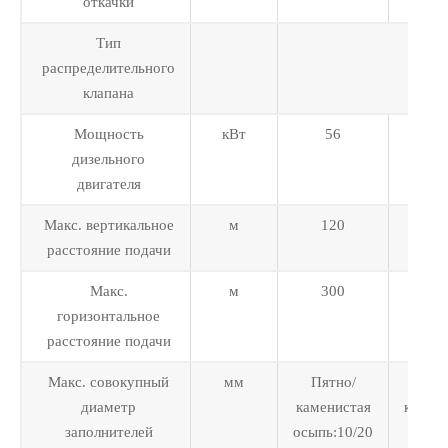
откачки
Тип
распределительного
клапана
Мощность
кВт
56
8
дизельного
двигателя
Макс. вертикальное
м
120
12
расстояние подачи
Макс.
м
300
50
горизонтальное
расстояние подачи
Макс. совокупный
мм
Пятно/
Пят
диаметр
каменистая
камен
заполнителей
осыпь:10/20
осып