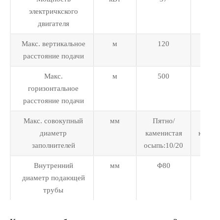
электричкского
двигателя
Макс. вертикальное
м
120
12
расстояние подачи
Макс.
м
500
50
горизонтальное
расстояние подачи
Макс. совокупный
мм
Пятно/
Пят
диаметр
каменистая
камен
заполнителей
осыпь:10/20
осып
Внутренний
мм
Φ80
Φ1
диаметр подающей
трубы