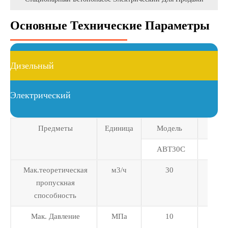
Основные Технические Параметры
Дизельный
Электрический
Предметы
Единица
Модель
Мод
ABT30C
ABT
Мак.теоретическая
м3/ч
30
40/
пропускная
способность
Мак. Давление
МПа
10
10