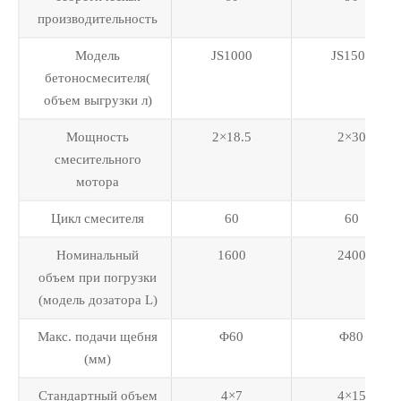
производительность
Модель
JS1000
JS1500
бетоносмесителя(
объем выгрузки л)
Мощность
2×18.5
2×30
смесительного
мотора
Цикл смесителя
60
60
Номинальный
1600
2400
объем при погрузки
(модель дозатора L)
Макс. подачи щебня
Φ60
Φ80
(мм)
Стандартный объем
4×7
4×15