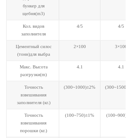
бункер для
щебня(m3)
Кол. видов
4/5
4/5
заполнителя
Цементный силос
2×100
3×100
(тонн)для выбра
Макс. Высота
4.1
4.1
разгрузки(m)
Точность
(300~1000)±2%
(300~1500)±2%
взвешивания
заполнителя (кг.)
Точность
(100~750)±1%
(100~900)±1%
взвешивания
порошки (кг.)