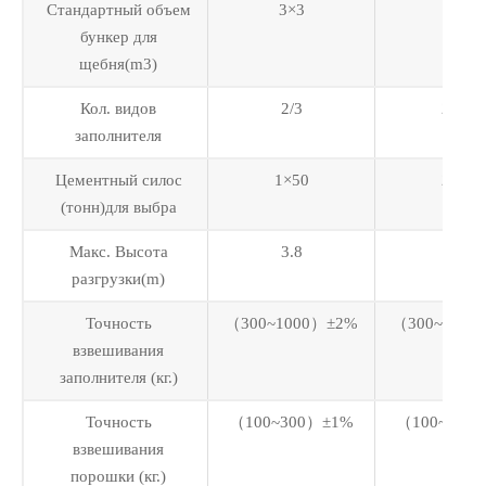
Стандартный объем
3×3
3×5
бункер для
щебня(m3)
Кол. видов
2/3
2/3/4
заполнителя
Цементный силос
1×50
2×50
(тонн)для выбра
Макс. Высота
3.8
4.1
разгрузки(m)
Точность
（300~1000）±2%
（300~1000
взвешивания
заполнителя (кг.)
Точность
（100~300）±1%
（100~300
взвешивания
порошки (кг.)