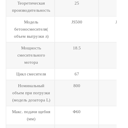
Теоретическая
25
35
производительность
Модель
JS500
JS750
бетоносмесителя(
объем выгрузки л)
Мощность
18.5
30
смесительного
мотора
Цикл смесителя
67
72
Номинальный
800
1200
объем при погрузки
(модель дозатора L)
Макс. подачи щебня
Φ60
Φ60
(мм)