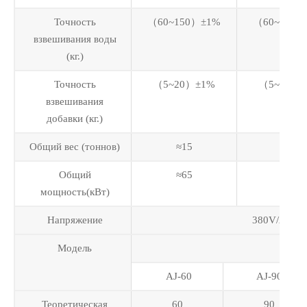
Точность
（60~150）±1%
（60~150）
взвешивания воды
(кг.)
Точность
（5~20）±1%
（5~20）±
взвешивания
добавки (кг.)
Общий вес (тоннов)
≈15
≈18
Общий
≈65
≈75
мощность(кВт)
Напряжение
380V/220V/
Модель
AJ-60
AJ-90
Теоретическая
60
90