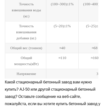
Точность
(100~300)±1%
(100~400)±1%
взвешивания воды
(кг.)
Точность
(5~20)±1%
(5~25)±1%
взвешивания
добавки (кг.)
Общий вес (тоннов)
≈40
≈68
Общий
≈110
≈160
мощность(кВт)
Напряжение
380V/2
Какой стационарный бетонный завод вам нужно
купить? AJ-50 или другой стационарный бетонный
завод? Оставьте сообщение на веб-сайте,
пожалуйста, если вы хотите купить бетонный завод у